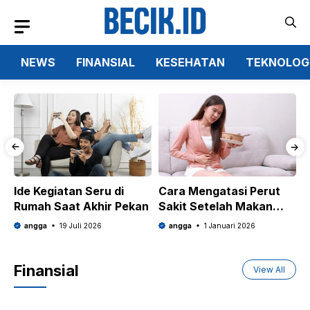
Langsung
ke
isi
NEWS
FINANSIAL
KESEHATAN
TEKNOLOG
Ide Kegiatan Seru di
Cara Mengatasi Perut
C
Rumah Saat Akhir Pekan
Sakit Setelah Makan
P
Pedas
I
angga
19 Juli 2026
angga
1 Januari 2026
Finansial
View All