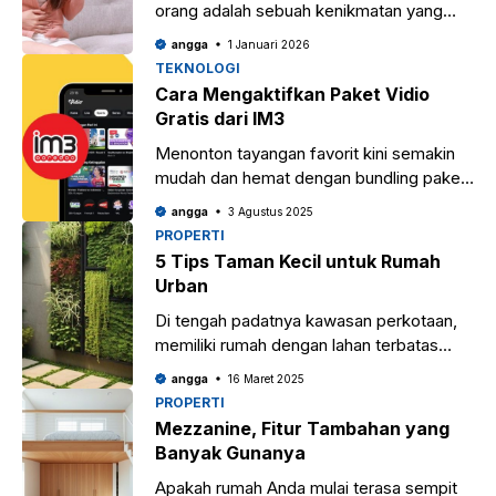
orang adalah sebuah kenikmatan yang
sulit digantikan. Sensasi panas dari cabai
angga
1 Januari 2026
sering kali meningkatkan nafsu makan dan
TEKNOLOGI
memberikan kepuasan tersendiri.
Cara Mengaktifkan Paket Vidio
Gratis dari IM3
Menonton tayangan favorit kini semakin
mudah dan hemat dengan bundling paket
data dan langganan streaming. Salah satu
angga
3 Agustus 2025
penawaran menarik datang dari IM3
PROPERTI
Ooredoo yang menghadirkan
5 Tips Taman Kecil untuk Rumah
Urban
Di tengah padatnya kawasan perkotaan,
memiliki rumah dengan lahan terbatas
kerap menjadi tantangan tersendiri. Salah
angga
16 Maret 2025
satu cara untuk menghadirkan kesegaran
PROPERTI
sekaligus menambah nilai estetika hunian
Mezzanine, Fitur Tambahan yang
Banyak Gunanya
Apakah rumah Anda mulai terasa sempit