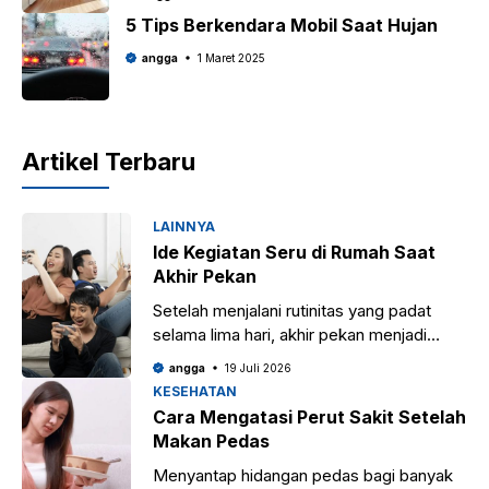
5 Tips Berkendara Mobil Saat Hujan
angga
1 Maret 2025
Artikel Terbaru
LAINNYA
Ide Kegiatan Seru di Rumah Saat
Akhir Pekan
Setelah menjalani rutinitas yang padat
selama lima hari, akhir pekan menjadi
waktu yang paling tepat untuk beristirahat
angga
19 Juli 2026
dan mengisi ulang energi. Namun,
KESEHATAN
menikmati hari libur
Cara Mengatasi Perut Sakit Setelah
Makan Pedas
Menyantap hidangan pedas bagi banyak